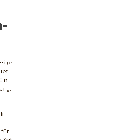
h-
ssige
etet
Ein
tung.
 In
 für