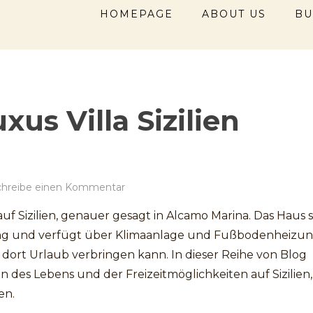
HOMEPAGE
ABOUT US
BU
xus Villa Sizilien
zu
chreibe einen Kommentar
Luxus
 auf Sizilien, genauer gesagt in Alcamo Marina. Das Haus 
Villa
Sizilien
ng und verfügt über Klimaanlage und Fußbodenheizung
ort Urlaub verbringen kann. In dieser Reihe von Blog
en des Lebens und der Freizeitmöglichkeiten auf Sizilien
en.