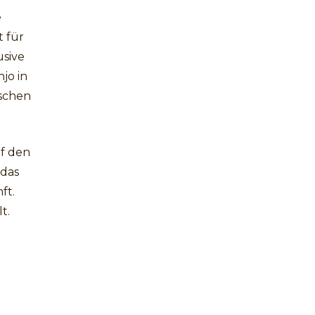
e
 für
usive
jo in
ischen
uf den
 das
ft.
t.