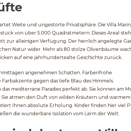
üfte
rtet Weite und ungestörte Privatsphäre. Die Villa Marin
stück von über 5.000 Quadratmetern. Dieses Areal steh
t zur alleinigen Verfügung. Der herrlich angelegte Ga
nischen Natur wider. Mehr als 80 stolze Olivenbäume wa
icken auf eine jahrhundertealte Geschichte zurück.
chmittagen angenehmen Schatten. Farbenfrohe
 Farbakzente gegen das tiefe Blau des Himmels.
as mediterrane Paradies perfekt ab. Sie können am M
n. Sie atmen den Duft von wilden Kräutern und warmem
tiert Ihnen absolute Erholung. Kinder finden hier viel P
eßen die wunderbare Isolation vom Lärm der Welt.