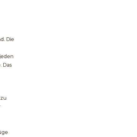
d. Die
 jeden
. Das
 zu
r
lüge