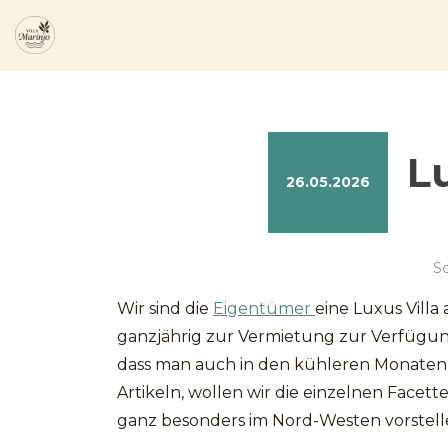
Zum
Inhalt
springen
Lu
26.05.2026
S
Wir sind die
Eigentümer
eine Luxus Villa
ganzjährig zur Vermietung zur Verfügu
dass man auch in den kühleren Monaten d
Artikeln, wollen wir die einzelnen Facett
ganz besonders im Nord-Westen vorstell