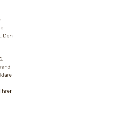
el
he
t. Den
12
trand
 klare
 Ihrer