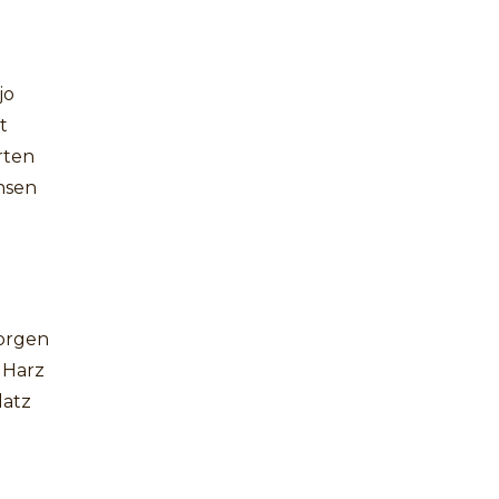
jo
t
rten
chsen
orgen
 Harz
latz