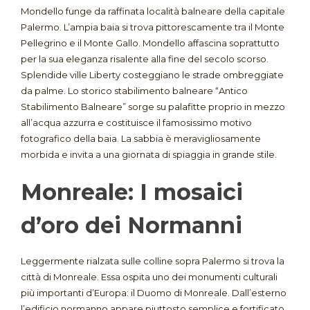
Mondello funge da raffinata località balneare della capitale
Palermo
. L’ampia baia si trova pittorescamente tra il Monte
Pellegrino e il Monte Gallo. Mondello affascina soprattutto
per la sua eleganza risalente alla fine del secolo scorso.
Splendide ville Liberty costeggiano le strade ombreggiate
da palme. Lo storico stabilimento balneare “Antico
Stabilimento Balneare” sorge su palafitte proprio in mezzo
all’acqua azzurra e costituisce il famosissimo motivo
fotografico della baia. La sabbia è meravigliosamente
morbida e invita a una giornata di spiaggia in grande stile.
Monreale: I mosaici
d’oro dei Normanni
Leggermente rialzata sulle colline sopra Palermo si trova la
città di Monreale. Essa ospita uno dei monumenti culturali
più importanti d’Europa: il Duomo di Monreale. Dall’esterno
l’edificio normanno appare piuttosto semplice e fortificato.