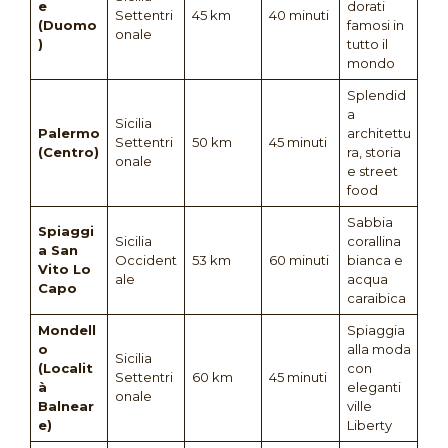
e
dorati
Settentri
45 km
40 minuti
(Duomo
famosi in
onale
)
tutto il
mondo
Splendid
a
Sicilia
Palermo
architettu
Settentri
50 km
45 minuti
(Centro)
ra, storia
onale
e street
food
Sabbia
Spiaggi
Sicilia
corallina
a San
Occident
53 km
60 minuti
bianca e
Vito Lo
ale
acqua
Capo
caraibica
Mondell
Spiaggia
o
alla moda
Sicilia
(Localit
con
Settentri
60 km
45 minuti
à
eleganti
onale
Balnear
ville
e)
Liberty