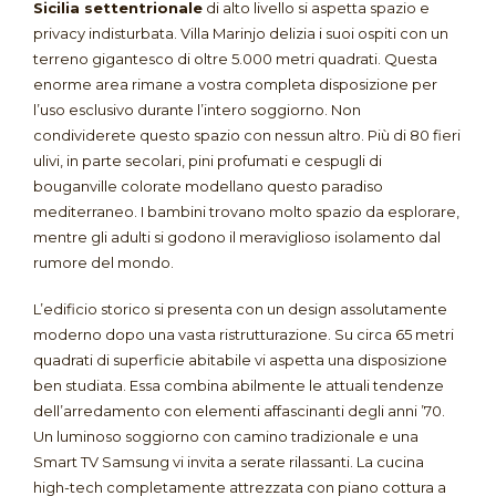
Sicilia settentrionale
di alto livello si aspetta spazio e
privacy indisturbata. Villa Marinjo delizia i suoi ospiti con un
terreno gigantesco di oltre 5.000 metri quadrati
. Questa
enorme area rimane a vostra completa disposizione per
l’uso esclusivo durante l’intero soggiorno
. Non
condividerete questo spazio con nessun altro
. Più di 80 fieri
ulivi, in parte secolari, pini profumati e cespugli di
bouganville colorate modellano questo paradiso
mediterraneo
. I bambini trovano molto spazio da esplorare,
mentre gli adulti si godono il meraviglioso isolamento dal
rumore del mondo
.
L’edificio storico si presenta con un design assolutamente
moderno dopo una vasta ristrutturazione
. Su circa 65 metri
quadrati di superficie abitabile vi aspetta una disposizione
ben studiata
. Essa combina abilmente le attuali tendenze
dell’arredamento con elementi affascinanti degli anni ’70
.
Un luminoso soggiorno con camino tradizionale e una
Smart TV Samsung vi invita a serate rilassanti
. La cucina
high-tech completamente attrezzata con piano cottura a