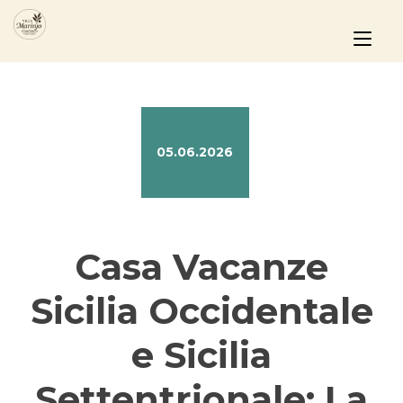
Passa
al
Nav
contenuto
a
tog
05.06.2026
Casa Vacanze
Sicilia Occidentale
e Sicilia
Settentrionale: La