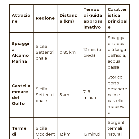
Tempo
Caratter
Attrazio
Distanz
di guida
istica
Regione
ne
a (km)
appross
principal
imativo
e
Spiaggia
Spiaggi
di sabbia
Sicilia
a
12 min. (a
più lunga
Settentri
0,85 km
Alcamo
piedi)
dell’isola,
onale
Marina
acqua
bassa
Storico
porto
Castella
Sicilia
peschere
mmare
7–8
Settentri
5 km
ccio e
del
minuti
onale
castello
Golfo
medieval
e
Sorgenti
Terme
Sicilia
termali
di
Occident
12 km
15 minuti
naturali