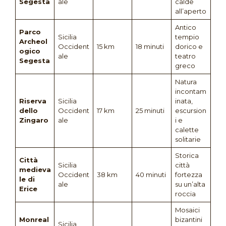
Segesta
ale
calde
all’aperto
Antico
Parco
Sicilia
tempio
Archeol
Occident
15 km
18 minuti
dorico e
ogico
ale
teatro
Segesta
greco
Natura
incontam
Riserva
Sicilia
inata,
dello
Occident
17 km
25 minuti
escursion
Zingaro
ale
i e
calette
solitarie
Storica
Città
Sicilia
città
medieva
Occident
38 km
40 minuti
fortezza
le di
ale
su un’alta
Erice
roccia
Mosaici
Monreal
bizantini
Sicilia